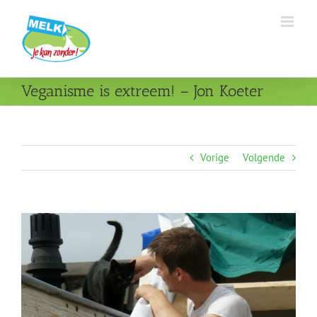
Ga
naar
inhoud
Veganisme is extreem! – Jon Koeter
Vorige
Volgende