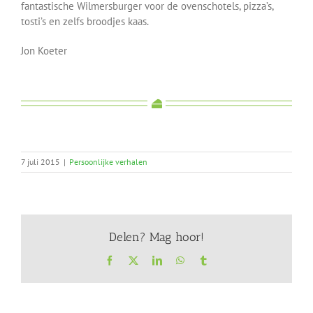
fantastische Wilmersburger voor de ovenschotels, pizza’s,
tosti’s en zelfs broodjes kaas.
Jon Koeter
7 juli 2015
|
Persoonlijke verhalen
Delen? Mag hoor!
Facebook
X
LinkedIn
WhatsApp
Tumblr