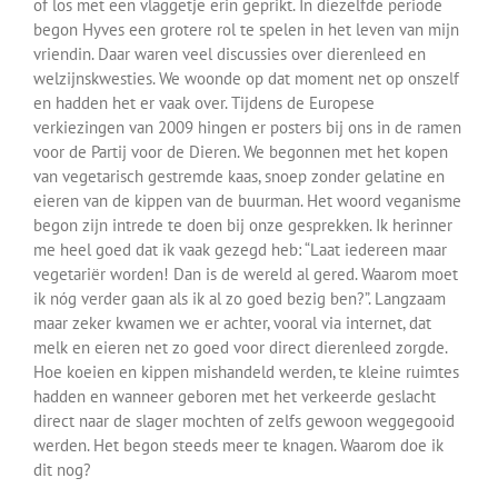
of los met een vlaggetje erin geprikt. In diezelfde periode
begon Hyves een grotere rol te spelen in het leven van mijn
vriendin. Daar waren veel discussies over dierenleed en
welzijnskwesties. We woonde op dat moment net op onszelf
en hadden het er vaak over. Tijdens de Europese
verkiezingen van 2009 hingen er posters bij ons in de ramen
voor de Partij voor de Dieren. We begonnen met het kopen
van vegetarisch gestremde kaas, snoep zonder gelatine en
eieren van de kippen van de buurman. Het woord veganisme
begon zijn intrede te doen bij onze gesprekken. Ik herinner
me heel goed dat ik vaak gezegd heb: “Laat iedereen maar
vegetariër worden! Dan is de wereld al gered. Waarom moet
ik nóg verder gaan als ik al zo goed bezig ben?”. Langzaam
maar zeker kwamen we er achter, vooral via internet, dat
melk en eieren net zo goed voor direct dierenleed zorgde.
Hoe koeien en kippen mishandeld werden, te kleine ruimtes
hadden en wanneer geboren met het verkeerde geslacht
direct naar de slager mochten of zelfs gewoon weggegooid
werden. Het begon steeds meer te knagen. Waarom doe ik
dit nog?