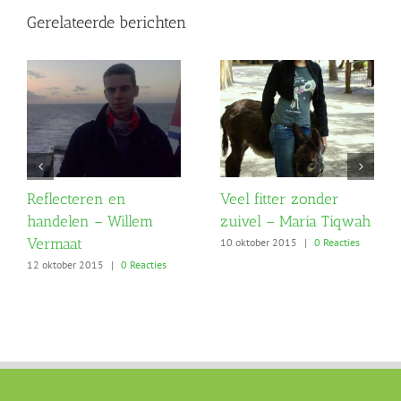
Gerelateerde berichten
Reflecteren en
Veel fitter zonder
handelen – Willem
zuivel – Maria Tiqwah
Vermaat
10 oktober 2015
|
0 Reacties
12 oktober 2015
|
0 Reacties