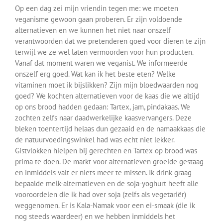
Op een dag zei mijn vriendin tegen me: we moeten
veganisme gewoon gaan proberen. Er zijn voldoende
alternatieven en we kunnen het niet naar onszelf
verantwoorden dat we pretenderen goed voor dieren te zijn
terwijl we ze wel laten vermoorden voor hun producten.
Vanaf dat moment waren we veganist. We informeerde
onszelf erg goed. Wat kan ik het beste eten? Welke
vitaminen moet ik bijslikken? Zijn mijn bloedwaarden nog
goed? We kochten alternatieven voor de kaas die we altijd
op ons brood hadden gedaan: Tartex, jam, pindakaas. We
zochten zelfs naar daadwerkelijke kaasvervangers. Deze
bleken toentertijd helaas dun gezaaid en de namaakkaas die
de natuurvoedingswinkel had was echt niet lekker.
Gistvlokken hielpen bij gerechten en Tartex op brood was
prima te doen. De markt voor alternatieven groeide gestaag
en inmiddels valt er niets meer te missen. Ik drink graag
bepaalde melk-alternatieven en de soja-yoghurt heeft alle
vooroordelen die ik had over soja (zelfs als vegetariër)
weggenomen. Er is Kala-Namak voor een ei-smaak (die ik
nog steeds waardeer) en we hebben inmiddels het