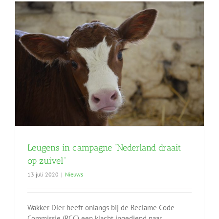
p
Leugens in campagne “Nederland draait
op zuivel”
13 juli 2020
|
Nieuws
Wakker Dier heeft onlangs bij de Reclame Code
Commissie (RCC) een klacht ingediend naar