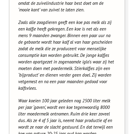
omdat de zuivelindustrie haar best doet om de
‘mooie kant’ van zuivel te laten zien.
Zoals alle zoogdieren geeft een koe pas melk als zij
een kalfje heeft gekregen. Een koe is net als een
mens 9 maanden zwanger. Binnen een paar uur na
de geboorte wordt haar kalf al van haar gescheiden
zodat de melk die ze produceert voor menselijke
consumptie kan worden gebruikt. De jonge kalfjes
worden apartgezet in zogenaamde iglo’s waar zij het
moeten doen met poedermelk. Stierkalfjes zijn een
‘bijproduct’ en dienen verder geen doel. Zij worden
vetgemest en na een paar maanden gedood voor
kalfsvlees.
Waar koeien 100 jaar geleden nog 2500 liter melk
per jaar ‘gaven’, wordt een koe tegenwoordig 8000
liter moedermelk ontnomen. Ruim drie keer zoveel
dus. Als ze 4 of 5 jaar is, neemt haar productie af en
wordt ze naar de slacht gestuurd. En dat terwijl een
koe van nature 20-25 jaar oud kan worden.