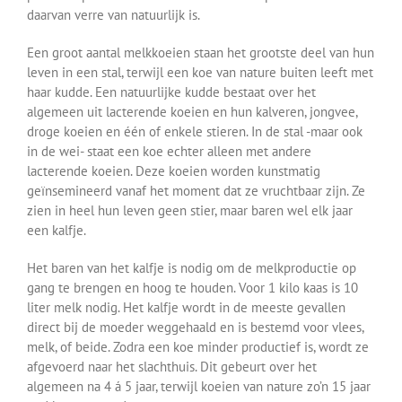
daarvan verre van natuurlijk is.
Een groot aantal melkkoeien staan het grootste deel van hun
leven in een stal, terwijl een koe van nature buiten leeft met
haar kudde. Een natuurlijke kudde bestaat over het
algemeen uit lacterende koeien en hun kalveren, jongvee,
droge koeien en één of enkele stieren. In de stal -maar ook
in de wei- staat een koe echter alleen met andere
lacterende koeien. Deze koeien worden kunstmatig
geïnsemineerd vanaf het moment dat ze vruchtbaar zijn. Ze
zien in heel hun leven geen stier, maar baren wel elk jaar
een kalfje.
Het baren van het kalfje is nodig om de melkproductie op
gang te brengen en hoog te houden. Voor 1 kilo kaas is 10
liter melk nodig. Het kalfje wordt in de meeste gevallen
direct bij de moeder weggehaald en is bestemd voor vlees,
melk, of beide. Zodra een koe minder productief is, wordt ze
afgevoerd naar het slachthuis. Dit gebeurt over het
algemeen na 4 á 5 jaar, terwijl koeien van nature zo’n 15 jaar