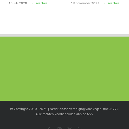
13 juli 2020
|
0 Reacties
19 november 2017
|
0 Reacties
© Copyright 2010 - 2021 | Nederlandse Vereniging voor Veganisme (NVV) |
Alle rechten voorbehouden aan de NVV