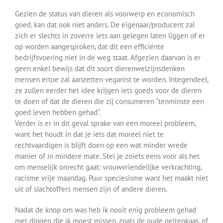
Gezien de status van dieren als voorwerp en economisch
goed, kan dat ook niet anders. De eigenaar/producent zal
zich er slechts in zoverre iets aan gelegen laten liggen of er
op worden aangesproken, dat dit een efficiënte
bedrijfsvoering niet in de weg staat. Afgezien daarvan is er
geen enkel bewijs dat dit soort dierenwelzijnsdenken
mensen ertoe zal aanzetten veganist te worden. Integendeel,
ze zullen eerder het idee krijgen iets goeds voor de dieren
te doen of dat de dieren die zij consumeren “tenminste een
goed leven hebben gehad”.
Verder is er in dit geval sprake van een moreel probleem,
want het houdt in dat je iets dat moreel niet te
rechtvaardigen is blijft doen op een wat minder wrede
manier of in mindere mate. Stel je zoiets eens voor als het
om menselijk onrecht gaat: vrouwvriendelijke verkrachting,
racisme vrije maandag. Puur speciesisme want het maakt niet
uit of slachtoffers mensen zijn of andere dieren.
Nadat de knop om was heb ik nooit enig probleem gehad
met dingen die ik moest missen, zoals de oude geitenkaas, of