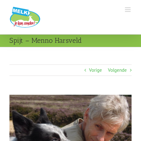
Ga
naar
inhoud
Spijt – Menno Harsveld
Vorige
Volgende