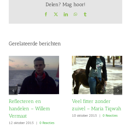
Delen? Mag hoor!
Facebook
X
LinkedIn
WhatsApp
Tumblr
Gerelateerde berichten
Reflecteren en
Veel fitter zonder
handelen – Willem
zuivel – Maria Tiqwah
Vermaat
10 oktober 2015
|
0 Reacties
12 oktober 2015
|
0 Reacties