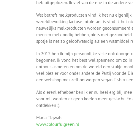
heb uitgeplozen. Ik viel van de ene in de andere ver
Wat betreft melkproducten vind ik het nu eigenlijk
wereldbevolking lactose intolerant is vind ik het ni
nauwelijks melkproducten worden geconsumeerd en 
mensen melk nodig hebben, niets met gezondheid te
spotje is net zo geloofwaardig als een wasmiddel re
In 2012 heb ik mijn persoonlijke visie ook doorge
begonnen. Ik vond het best wel spannend om zo in 
enthousiasmeren en om de wereld een stukje mooie
veel plezier voor onder andere de Partij voor de Die
een webshop met zelf ontworpen vegan T-shirts en
Als dierenliefhebber ben ik er nu heel erg blij me
voor mij worden er geen koeien meer geslacht. En di
ontdekken :).
Maria Tiqwah
www.colourfulgreen.nl