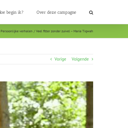
oe begin ik?
Over deze campagne
Persoonlijke verhalen
Veel fitter zonder zuivel – Maria Tiqwah
Vorige
Volgende