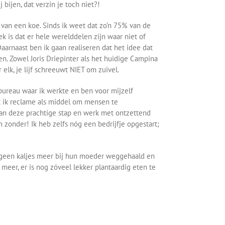
bijen, dat verzin je toch niet?!
 van een koe. Sinds ik weet dat zo’n 75% van de
ek is dat er hele werelddelen zijn waar niet of
rnaast ben ik gaan realiseren dat het idee dat
. Zowel Joris Driepinter als het huidige Campina
elk, je lijf schreeuwt NIET om zuivel.
bureau waar ik werkte en ben voor mijzelf
k ik reclame als middel om mensen te
an deze prachtige stap en werk met ontzettend
an zonder! Ik heb zelfs nóg een bedrijfje opgestart;
er geen kaljes meer bij hun moeder weggehaald en
meer, er is nog zóveel lekker plantaardig eten te