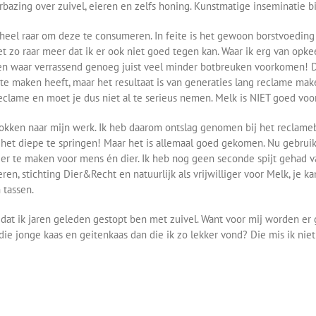
bazing over zuivel, eieren en zelfs honing. Kunstmatige inseminatie bij 
 heel raar om deze te consumeren. In feite is het gewoon borstvoeding
et zo raar meer dat ik er ook niet goed tegen kan. Waar ik erg van opke
waar verrassend genoeg juist veel minder botbreuken voorkomen! Daa
 maken heeft, maar het resultaat is van generaties lang reclame maken
clame en moet je dus niet al te serieus nemen. Melk is NIET goed voor 
trokken naar mijn werk. Ik heb daarom ontslag genomen bij het reclame
het diepe te springen! Maar het is allemaal goed gekomen. Nu gebrui
r te maken voor mens én dier. Ik heb nog geen seconde spijt gehad v
ren, stichting Dier&Recht en natuurlijk als vrijwilliger voor Melk, je k
 tassen.
e dat ik jaren geleden gestopt ben met zuivel. Want voor mij worden 
e jonge kaas en geitenkaas dan die ik zo lekker vond? Die mis ik niet 