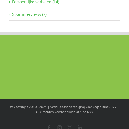
Persoonlijke verhalen (14)
Sportinterviews (7)
© Copyright 2010 - 2021 | Nederlandse Vereniging voor Veganisme (NVV) |
Alle rechten voorbehouden aan de NVV
Facebook
Instagram
X
LinkedIn