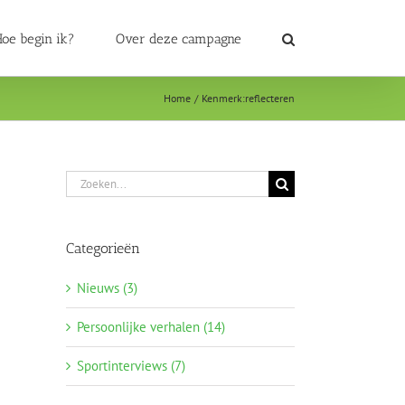
oe begin ik?
Over deze campagne
Home
Kenmerk:
reflecteren
Zoeken
naar:
Categorieën
Nieuws (3)
Persoonlijke verhalen (14)
Sportinterviews (7)