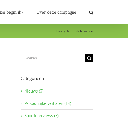
oe begin ik?
Over deze campagne
Home
Kenmerk:
bewegen
Zoeken
naar:
Categorieën
Nieuws (3)
Persoonlijke verhalen (14)
Sportinterviews (7)